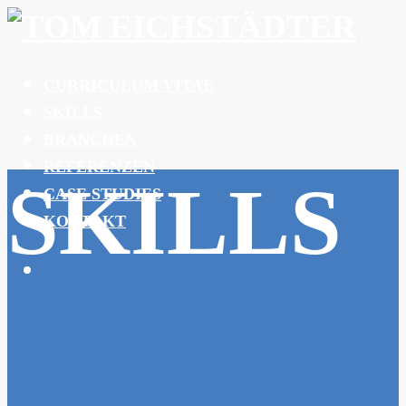
CURRICULUM VITAE
SKILLS
BRANCHEN
REFERENZEN
SKILLS
CASE STUDIES
KONTAKT