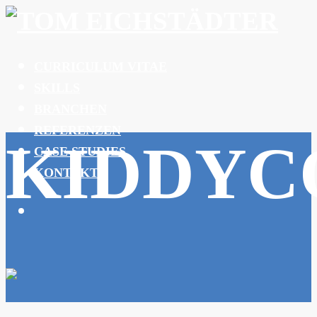
CURRICULUM VITAE
SKILLS
BRANCHEN
REFERENZEN
KIDDYC
CASE STUDIES
KONTAKT